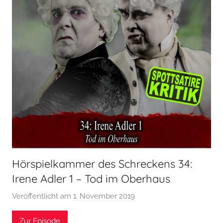
Hörspielkammer des Schreckens 34:
Irene Adler 1 – Tod im Oberhaus
Veröffentlicht am
1. November 2019
v
o
Zur Episode
n