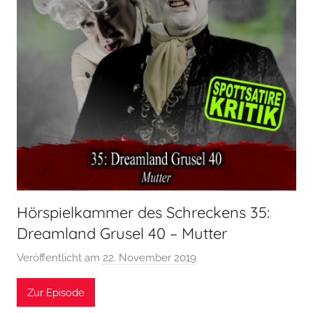
Hörspielkammer des Schreckens 35:
Dreamland Grusel 40 – Mutter
Veröffentlicht am
22. November 2019
v
o
Zur Episode
n
H