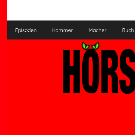
Zum
Inhalt
HÖRSPIELKAMMER
Hörspiel
springen
verjährt
Episoden
Kammer
Macher
Buch
nicht!