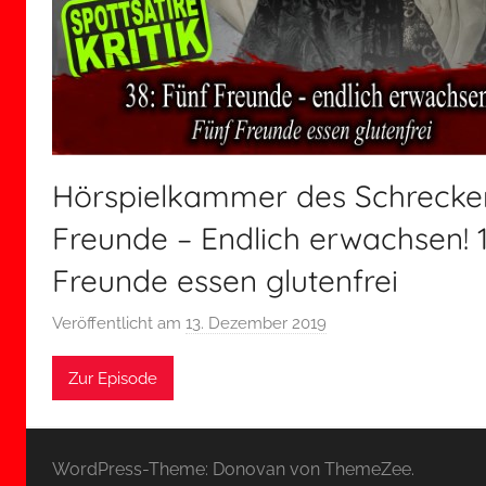
Hörspielkammer des Schrecken
Freunde – Endlich erwachsen! 1
Freunde essen glutenfrei
Veröffentlicht am
13. Dezember 2019
v
o
Zur Episode
n
H
o
e
WordPress-Theme: Donovan von ThemeZee.