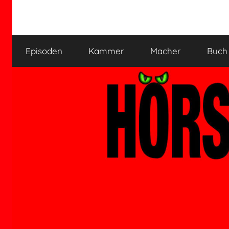
Zum
Inhalt
HÖRSPIELKAMMER
Hörspiel
springen
verjährt
Episoden
Kammer
Macher
Buch
nicht!