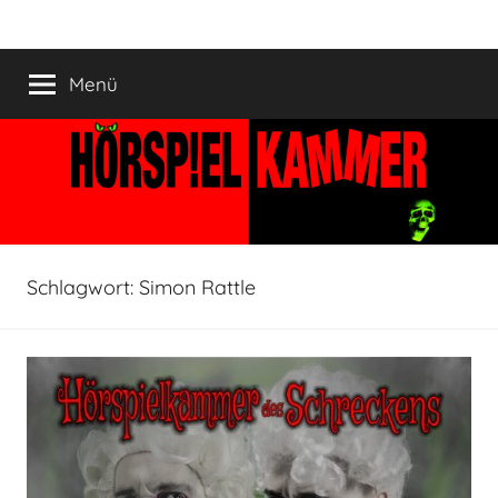
Zum
HÖRSPIELKAMMER
Hörspiel
Inhalt
verjährt
springen
Menü
nicht!
Schlagwort:
Simon Rattle