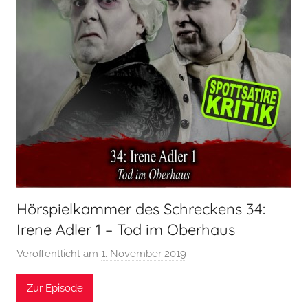
Hörspielkammer des Schreckens 34:
Irene Adler 1 – Tod im Oberhaus
Veröffentlicht am
1. November 2019
v
o
Zur Episode
n
H