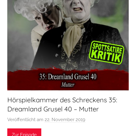
Hörspielkammer des Schreckens 35:
Dreamland Grusel 40 – Mutter
Veröffentlicht am
22. November 2019
v
o
Zur Episode
n