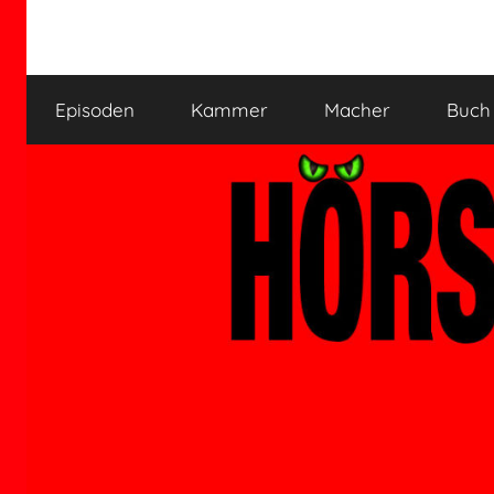
Zum
Inhalt
HÖRSPIELKAMMER
Hörspiel
springen
verjährt
Episoden
Kammer
Macher
Buch
nicht!