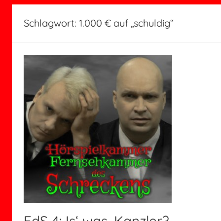
Schlagwort:
1.000 € auf „schuldig“
FdS 4: Is‘ was, Kanzler?