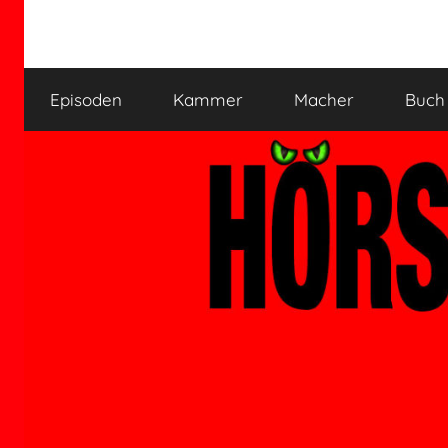
Zum
Inhalt
HÖRSPIELKAMMER
Hörspiel
springen
verjährt
Episoden
Kammer
Macher
Buch
nicht!