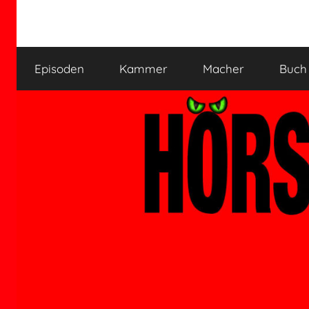
Zum
Inhalt
HÖRSPIELKAMMER
Hörspiel
springen
verjährt
Episoden
Kammer
Macher
Buch
nicht!