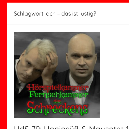
Schlagwort:
ach – das ist lustig?
HdS 79: Honigsüß & Mausetot 1