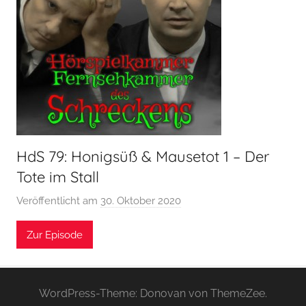
HdS 79: Honigsüß & Mausetot 1 – Der
Tote im Stall
Veröffentlicht am
30. Oktober 2020
v
o
Zur Episode
n
H
o
e
WordPress-Theme: Donovan von ThemeZee.