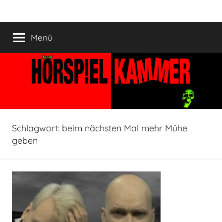
Zum
HÖRSPIELKAMMER
Hörspiel
Inhalt
verjährt
springen
Menü
nicht!
Schlagwort:
beim nächsten Mal mehr Mühe
geben