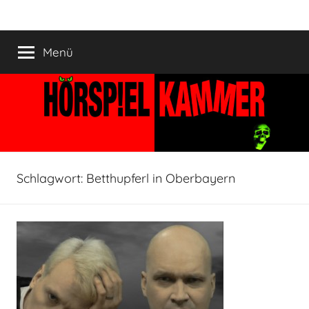
Zum
HÖRSPIELKAMMER
Hörspiel
Inhalt
verjährt
springen
Menü
nicht!
Schlagwort:
Betthupferl in Oberbayern