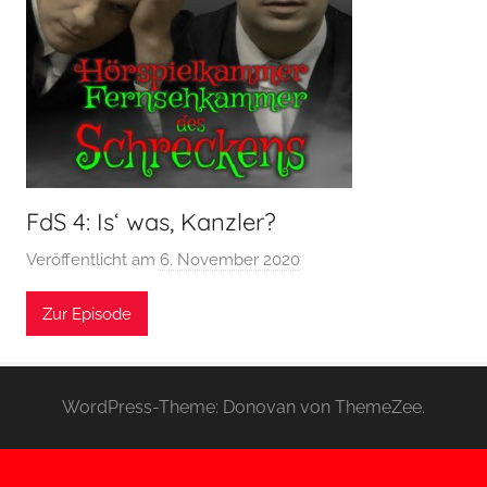
FdS 4: Is‘ was, Kanzler?
Veröffentlicht am
6. November 2020
v
o
Zur Episode
n
H
o
e
WordPress-Theme: Donovan von ThemeZee.
r
s
p