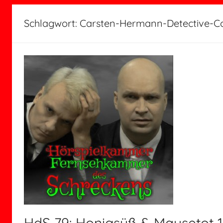
Schlagwort:
Carsten-Hermann-Detective-C
HdS 79: Honigsüß & Mausetot 1