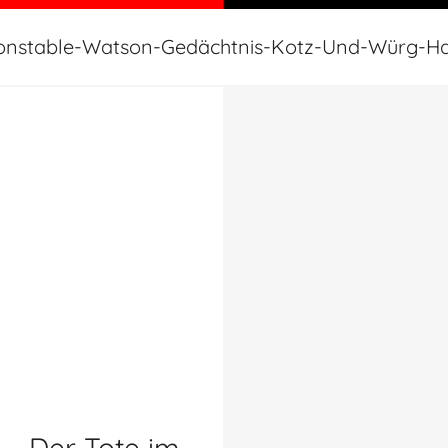
onstable-Watson-Gedächtnis-Kotz-Und-Würg-Ha
 – Der Tote im