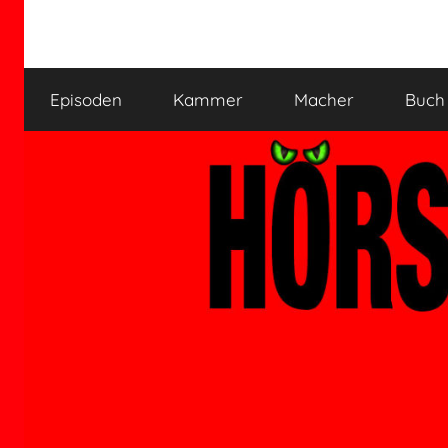
Zum
Inhalt
HÖRSPIELKAMMER
Hörspiel
springen
verjährt
Episoden
Kammer
Macher
Buch
nicht!