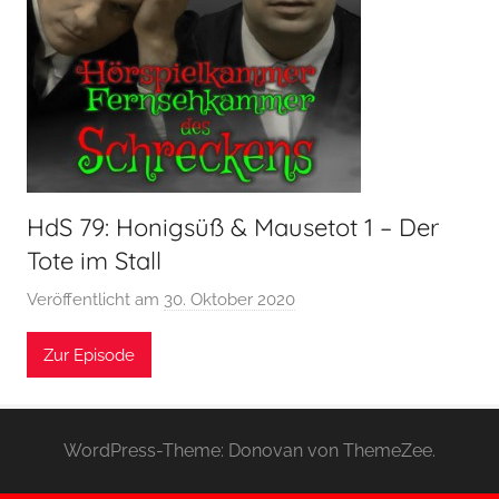
HdS 79: Honigsüß & Mausetot 1 – Der
Tote im Stall
Veröffentlicht am
30. Oktober 2020
v
o
Zur Episode
n
H
o
e
WordPress-Theme: Donovan von ThemeZee.
r