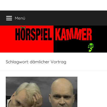
Zum
HÖRSPIELKAMMER
Hörspiel
Inhalt
verjährt
springen
Menü
nicht!
Schlagwort:
dämlicher Vortrag