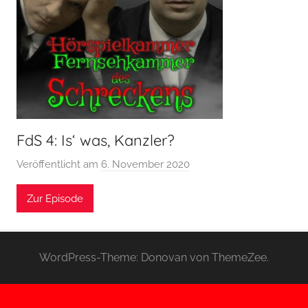
FdS 4: Is‘ was, Kanzler?
Veröffentlicht am
6. November 2020
v
o
Zur Episode
n
H
o
e
WordPress-Theme: Donovan von ThemeZee.
r
s
p