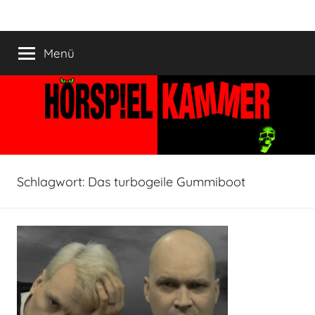
Zum
HÖRSPIELKAMMER
Hörspiel
Inhalt
verjährt
springen
Menü
nicht!
Schlagwort:
Das turbogeile Gummiboot