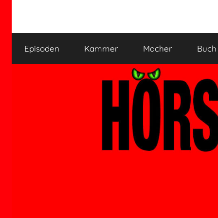
Zum
Inhalt
HÖRSPIELKAMMER
Hörspiel
springen
verjährt
Episoden
Kammer
Macher
Buch
nicht!