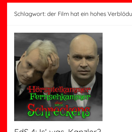
Schlagwort:
der Film hat ein hohes Verblöd
FdS 4: Is‘ was, Kanzler?