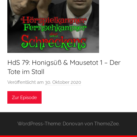
HdS 79: Honigsüß & Mausetot 1 – Der
Tote im Stall
Veröffentlicht am
30. Oktober 2020
v
o
Zur Episode
n
H
o
e
WordPress-Theme: Donovan von ThemeZee.
r