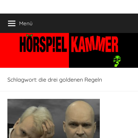
Zum
HÖRSPIELKAMMER
Hörspiel
Inhalt
verjährt
springen
Menü
nicht!
Schlagwort:
die drei goldenen Regeln