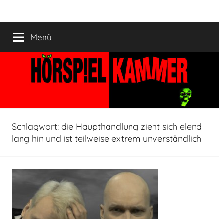
Zum
HÖRSPIELKAMMER
Hörspiel
Inhalt
verjährt
springen
Menü
nicht!
Schlagwort:
die Haupthandlung zieht sich elend
lang hin und ist teilweise extrem unverständlich