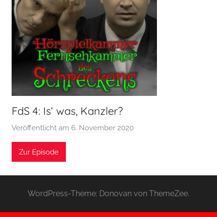
FdS 4: Is‘ was, Kanzler?
Veröffentlicht am
6. November 2020
v
o
Zur Episode
n
H
o
e
WordPress-Theme: Donovan von ThemeZee.
r
s