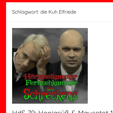
Schlagwort:
die Kuh Elfriede
HdS 79: Honigsüß & Mausetot 1