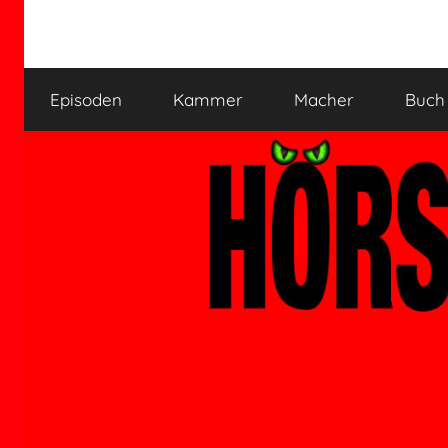
Zum
Inhalt
HÖRSPIELKAMMER
Hörspiel
springen
verjährt
Episoden
Kammer
Macher
Buch
nicht!