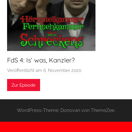
FdS 4: Is‘ was, Kanzler?
Veröffentlicht am
6. November 2020
v
o
Zur Episode
n
H
o
e
WordPress-Theme: Donovan von ThemeZee.
r
s
p