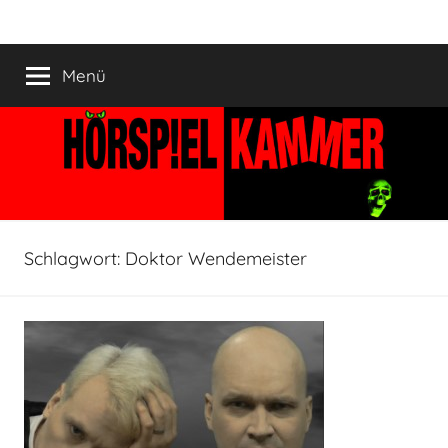
Zum
HÖRSPIELKAMMER
Hörspiel
Inhalt
verjährt
springen
Menü
nicht!
Schlagwort:
Doktor Wendemeister