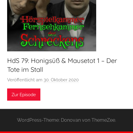
HdS 79: Honigsüß & Mausetot 1 – Der
Tote im Stall
Veröffentlicht am
30. Oktober 2020
v
o
Zur Episode
n
H
o
e
WordPress-Theme: Donovan von ThemeZee.
r