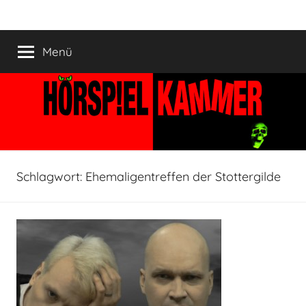
Zum
HÖRSPIELKAMMER
Hörspiel
Inhalt
verjährt
springen
Menü
nicht!
Schlagwort:
Ehemaligentreffen der Stottergilde