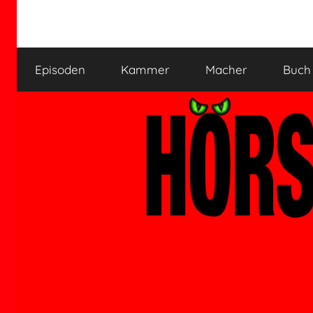
Zum
Inhalt
HÖRSPIELKAMMER
Hörspiel
springen
verjährt
Episoden
Kammer
Macher
Buch
nicht!