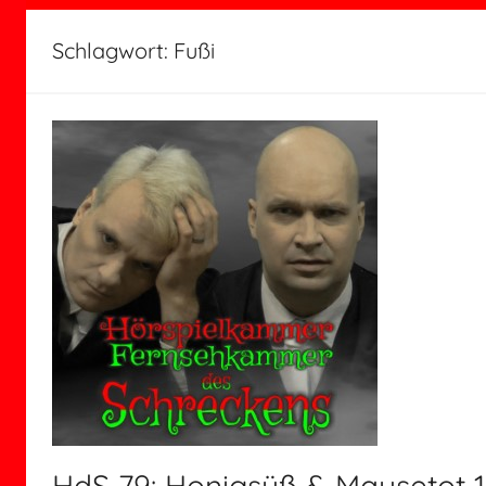
Schlagwort:
Fußi
HdS 79: Honigsüß & Mausetot 1