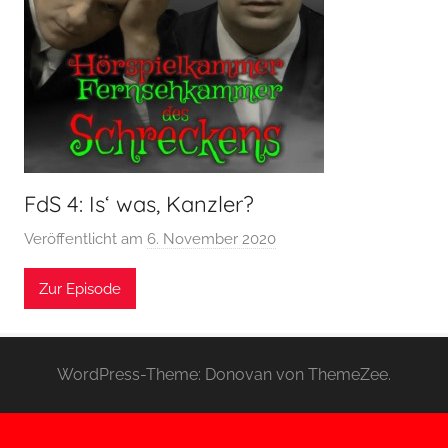
FdS 4: Is‘ was, Kanzler?
Veröffentlicht am
6. November 2020
v
o
Zur Episode
n
H
o
e
WordPress-Theme: Donovan von ThemeZee.
r
s
p