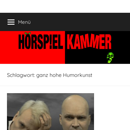
Zum
HÖRSPIELKAMMER
Hörspiel
Inhalt
verjährt
springen
Menü
nicht!
Schlagwort:
ganz hohe Humorkunst