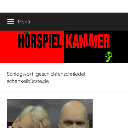
Zum
HÖRSPIELKAMMER
Hörspiel
Inhalt
verjährt
springen
Menü
nicht!
Schlagwort:
geschichtenschniedel-
schenkelbürste.de