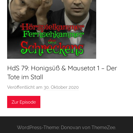
HdS 79: Honigsüß & Mausetot 1 – Der
Tote im Stall
Veröffentlicht am
30. Oktober 2020
v
o
Zur Episode
n
H
o
e
WordPress-Theme: Donovan von ThemeZee.