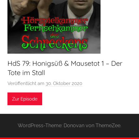
HdS 79: Honigsüß & Mausetot 1 – Der
Tote im Stall
Veröffentlicht am
30. Oktober 2020
v
o
Zur Episode
n
H
o
e
WordPress-Theme: Donovan von ThemeZee.
r