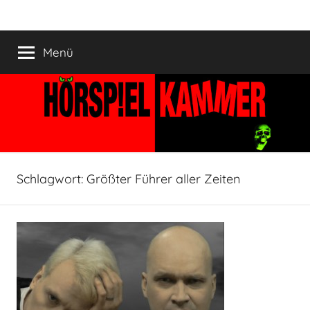
Zum
HÖRSPIELKAMMER
Hörspiel
Inhalt
verjährt
springen
Menü
nicht!
Schlagwort:
Größter Führer aller Zeiten