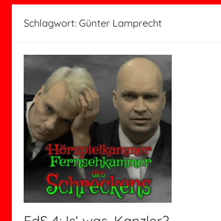
Schlagwort:
Günter Lamprecht
FdS 4: Is‘ was, Kanzler?