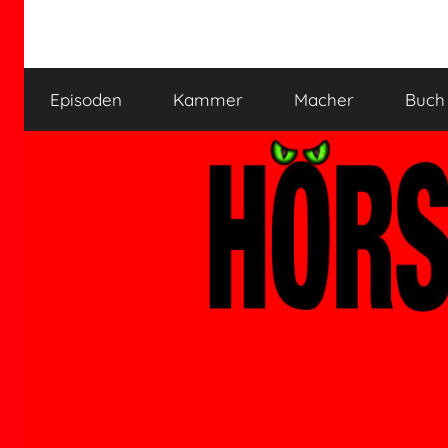
Zum
Inhalt
HÖRSPIELKAMMER
Hörspiel
springen
verjährt
Episoden
Kammer
Macher
Buch
nicht!