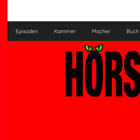
Zum
Inhalt
HÖRSPIELKAMMER
Hörspiel
springen
verjährt
Episoden
Kammer
Macher
Buch
nicht!