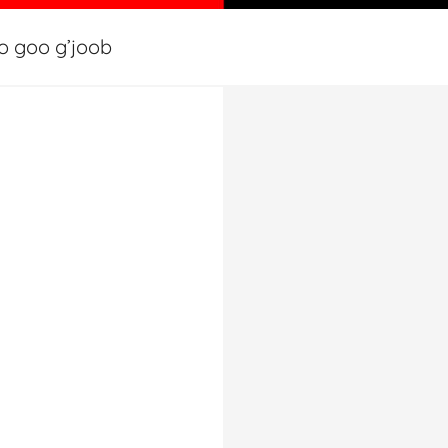
oo goo g’joob