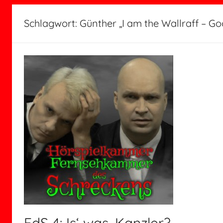
Schlagwort:
Günther „I am the Wallraff – G
FdS 4: Is‘ was, Kanzler?