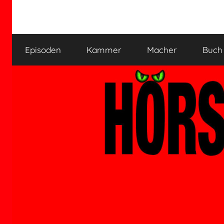
Zum
Inhalt
HÖRSPIELKAMMER
Hörspiel
springen
verjährt
Episoden
Kammer
Macher
Buch
nicht!