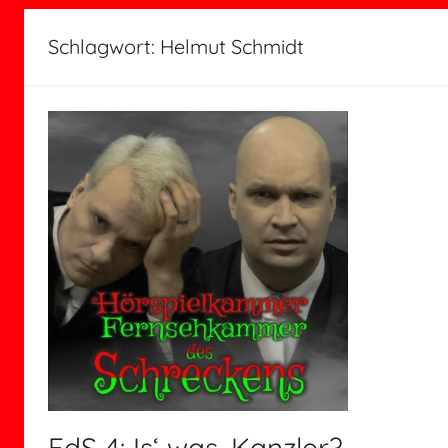
Schlagwort:
Helmut Schmidt
FdS 4: Is‘ was, Kanzler?