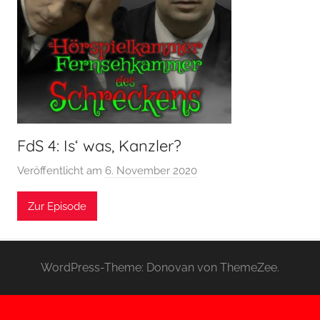
FdS 4: Is‘ was, Kanzler?
Veröffentlicht am
6. November 2020
v
o
Zur Episode
n
H
o
e
WordPress-Theme: Donovan von ThemeZee.
r
s
p