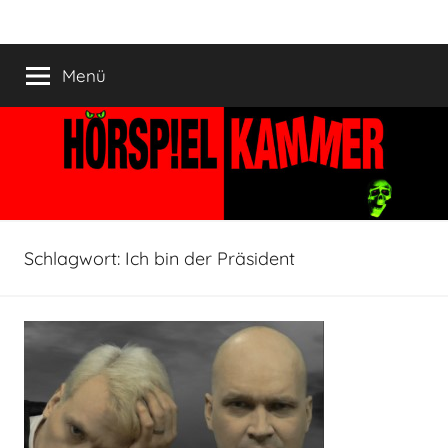
Zum
HÖRSPIELKAMMER
Hörspiel
Inhalt
verjährt
springen
Menü
nicht!
Schlagwort:
Ich bin der Präsident