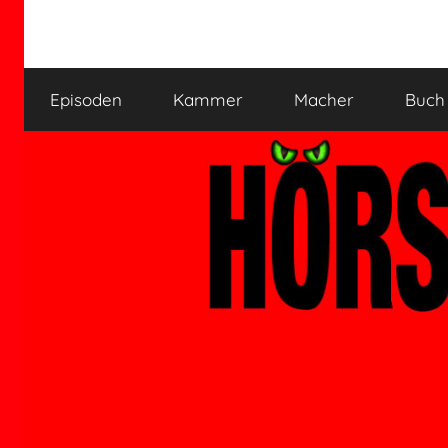
Zum
Inhalt
HÖRSPIELKAMMER
Hörspiel
springen
verjährt
Episoden
Kammer
Macher
Buch
nicht!