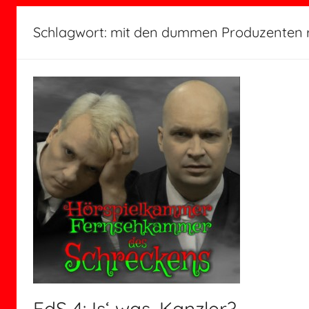
Schlagwort:
mit den dummen Produzenten 
FdS 4: Is‘ was, Kanzler?