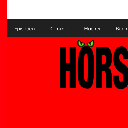
Zum
Inhalt
HÖRSPIELKAMMER
Hörspiel
springen
verjährt
Episoden
Kammer
Macher
Buch
nicht!