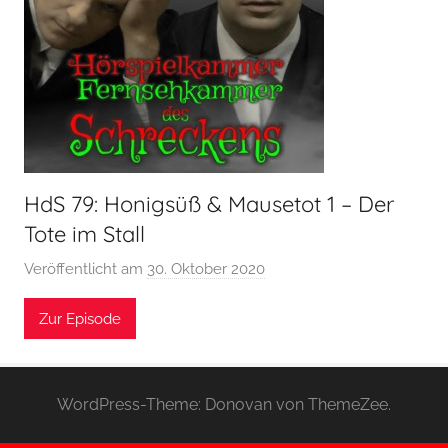
HdS 79: Honigsüß & Mausetot 1 – Der
Tote im Stall
Veröffentlicht am
30. Oktober 2020
v
o
Zur Episode
n
H
o
e
WordPress-Theme: Donovan von ThemeZee.
r