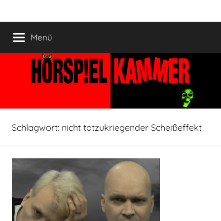
Zum
HÖRSPIELKAMMER
Hörspiel
Inhalt
verjährt
springen
Menü
nicht!
Schlagwort:
nicht totzukriegender Scheißeffekt