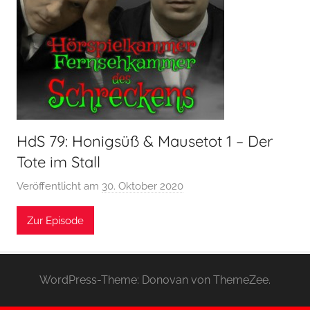
HdS 79: Honigsüß & Mausetot 1 – Der
Tote im Stall
Veröffentlicht am
30. Oktober 2020
v
o
Zur Episode
n
H
o
e
WordPress-Theme: Donovan von ThemeZee.
r