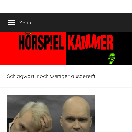
Zum
HÖRSPIELKAMMER
Hörspiel
Inhalt
verjährt
springen
Menü
nicht!
Schlagwort:
noch weniger ausgereift