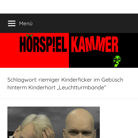
Zum
HÖRSPIELKAMMER
Hörspiel
Inhalt
verjährt
springen
Menü
nicht!
Schlagwort:
riemiger Kinderficker im Gebüsch
hinterm Kinderhort „Leuchtturmbande“