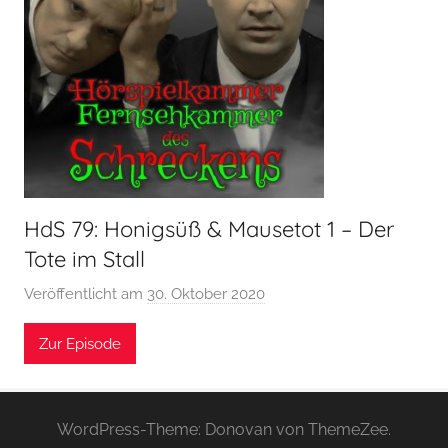
HdS 79: Honigsüß & Mausetot 1 – Der
Tote im Stall
Veröffentlicht am
30. Oktober 2020
v
o
Zur Episode
n
H
o
e
WordPress-Theme: Donovan von ThemeZee.