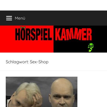
Zum
HÖRSPIELKAMMER
Hörspiel
Inhalt
verjährt
springen
Menü
nicht!
Schlagwort:
Sex-Shop