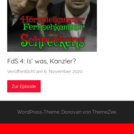
FdS 4: Is‘ was, Kanzler?
Veröffentlicht am
6. November 2020
v
o
Zur Episode
n
H
o
e
WordPress-Theme: Donovan von ThemeZee.
r
s
p