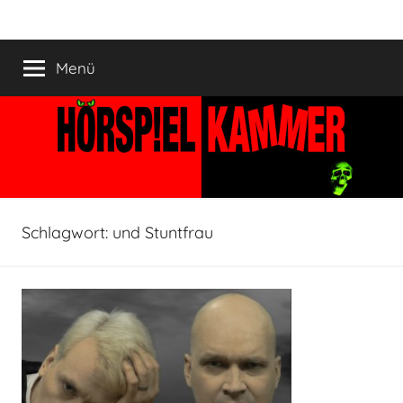
Zum
HÖRSPIELKAMMER
Hörspiel
Inhalt
verjährt
springen
Menü
nicht!
Schlagwort:
und Stuntfrau