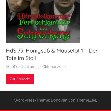
HdS 79: Honigsüß & Mausetot 1 – Der
Tote im Stall
Veröffentlicht am
30. Oktober 2020
v
o
Zur Episode
n
H
o
e
WordPress-Theme: Donovan von ThemeZee.
r