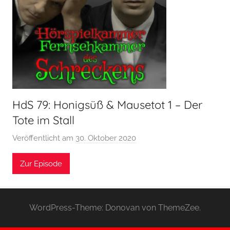
HdS 79: Honigsüß & Mausetot 1 – Der
Tote im Stall
Veröffentlicht am
30. Oktober 2020
v
o
Zur Episode
n
H
o
e
WordPress-Theme: Donovan von ThemeZee.
r