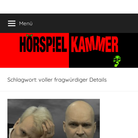
Zum
HÖRSPIELKAMMER
Hörspiel
Inhalt
verjährt
springen
Menü
nicht!
Schlagwort:
voller fragwürdiger Details