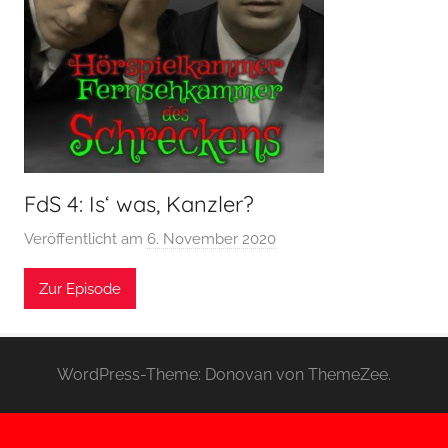
FdS 4: Is‘ was, Kanzler?
Veröffentlicht am
6. November 2020
v
o
Zur Episode
n
H
o
e
WordPress-Theme: Donovan von ThemeZee.
r
s
p