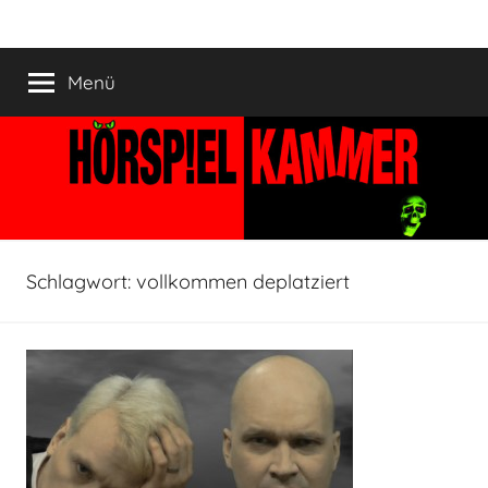
Zum
HÖRSPIELKAMMER
Hörspiel
Inhalt
verjährt
springen
Menü
nicht!
Schlagwort:
vollkommen deplatziert