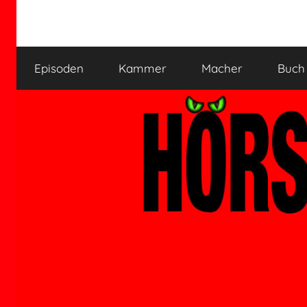
Zum
Inhalt
HÖRSPIELKAMMER
Hörspiel
springen
verjährt
Episoden
Kammer
Macher
Buch
nicht!