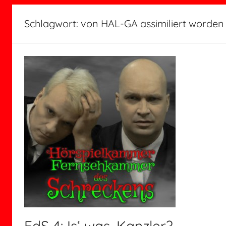
Schlagwort:
von HAL-GA assimiliert worden
FdS 4: Is‘ was, Kanzler?