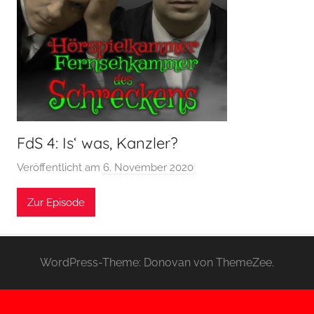
FdS 4: Is‘ was, Kanzler?
Veröffentlicht am
6. November 2020
v
o
Zur Episode
n
H
o
e
WordPress-Theme: Donovan von ThemeZee.
r
s
p