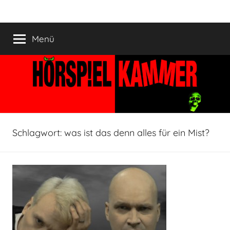
Zum
HÖRSPIELKAMMER
Hörspiel
Inhalt
verjährt
springen
Menü
nicht!
Schlagwort:
was ist das denn alles für ein Mist?