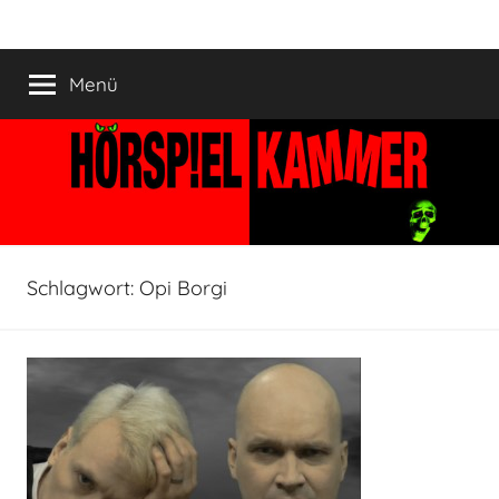
Zum
HÖRSPIELKAMMER
Hörspiel
Inhalt
verjährt
springen
Menü
nicht!
Schlagwort:
Opi Borgi