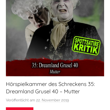
i
e
l
k
a
m
m
e
r
Hörspielkammer des Schreckens 35:
Dreamland Grusel 40 – Mutter
Veröffentlicht am
22. November 2019
v
o